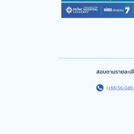
สอบถามรายละเอีย
(+66)56-049