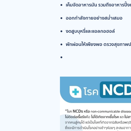
เค็มจัดอาหารมัน รวมถึงอาหารปิ้ง
ออกกำลังกายอย่างสม่ำเสมอ
งดสูบบุหรี่และแอลกอฮอล์
พักผ่อนให้เพียงพอ ตรวจสุขภาพป