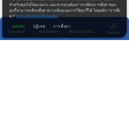
สำหรับคุณได้โดยเฉพาะ และหากคุณต้องการเปลี่ยนการตั้งค่าของ
คุกกี้สามารถเลือกตั้งค่าความยินยอมการใช้คุกกี้ได้ โดยคลิก "การตั้ง
ค่า"
อ่านนโยบายคุกกี้เพิ่มเติม
ยอมรับ
ปฏิเสธ
การตั้งค่า
ค้นหาแพทย์
นัดหมายแพทย์
แพ็กเกจ/โปรโมชั่น
โทรหาเรา
กลุ่มธุรกิจทางการแพทย์ในเครือ พริ้นซิเพิล
โรงพยาบาลในเครือ พริ้นซิเพิล เฮลท์แคร์
โรงพยาบาลอื่นๆ
สมัครรับข่าวสาร