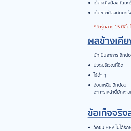
เด็กหญิงป้องกันมะเ
เด็กชายป้องกันมะเร
*วัยรุ่นอายุ 15 ปีขึ้น
ผลข้างเคีย
มักเป็นอาการเล็กน้อย
ปวดบริเวณที่ฉีด
ไข้ต่ำ ๆ
อ่อนเพลียเล็กน้อย
อาการเหล่านี้มักหา
ข้อเท็จจริง
วัคซีน HPV ไม่ได้รัก