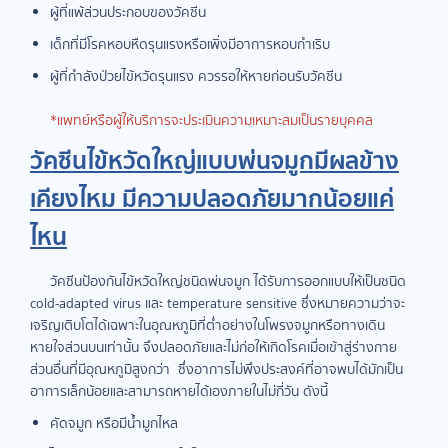
ผู้ที่แพ้ส่วนประกอบของวัคซีน
เด็กที่มีโรคหอบหืดรุนแรงหรือเพิ่งมีอาการหอบกำเริบ
ผู้ที่กำลังป่วยไข้หวัดรุนแรง ควรรอให้หายก่อนรับวัคซีน
*แพทย์หรือผู้ให้บริการจะประเมินความเหมาะสมเป็นรายบุคคล
วัคซีนไข้หวัดใหญ่แบบพ่นจมูกมีผลข้าง
เคียงไหม มีความปลอดภัยมากน้อยแค่
ไหน
วัคซีนป้องกันไข้หวัดใหญ่ชนิดพ่นจมูก ได้รับการออกแบบให้เป็นชนิด
cold-adapted virus และ temperature sensitive ซึ่งหมายความว่าจะ
เจริญเติบโตได้เฉพาะในอุณหภูมิที่ต่ำอย่างในโพรงจมูกหรือทางเดิน
หายใจส่วนบนเท่านั้น จึงปลอดภัยและไม่ก่อให้เกิดโรคเมื่อเข้าสู่ร่างกาย
ส่วนอื่นที่มีอุณหภูมิสูงกว่า ซึ่งอาการไม่พึงประสงค์ที่อาจพบได้มักเป็น
อาการเล็กน้อยและสามารถหายได้เองภายในไม่กี่วัน ดังนี้
คัดจมูก หรือมีน้ำมูกไหล