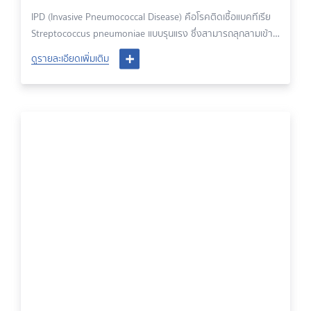
IPD (Invasive Pneumococcal Disease) คือโรคติดเชื้อแบคทีเรีย
Streptococcus pneumoniae แบบรุนแรง ซึ่งสามารถลุกลามเข้า
อวัยวะสำคัญ เช่น กระแสเลือด เยื่อหุ้มสมอง หรือปอด ส่งผลให้เกิด
ดูรายละเอียดเพิ่มเติม
ภาวะแทรกซ้อนร้ายแรง โดยเฉพาะในเด็กเล็กอายุต่ำกว่า 5 ปีที่
ภูมิคุ้มกันยังพัฒนาไม่เต็มที่