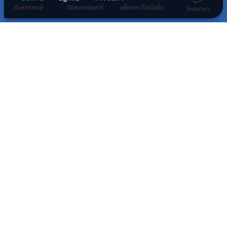
ดูรายละเอียดเพิ่มเติม
ค้นหาแพทย์
นัดหมายแพทย์
แพ็กเกจ/โปรโมชั่น
จะหายเองได้ แต่บางสายพันธุ์สามารถก่อโรคร้ายแรง เช่น มะเร็ง
โทรหาเรา
ปากมดลูก มะเร็งช่องปาก ช่องคอ มะเร็งทวารหนัก หรือหูดหงอนไก่
ดูบทความทั้งหมด
กลุ่มธุรกิจทางการแพทย์ในเครือ พริ้นซิเพิล
โรงพยาบาลในเครือ พริ้นซิเพิล เฮลท์แคร์
โรงพยาบาลอื่นๆ