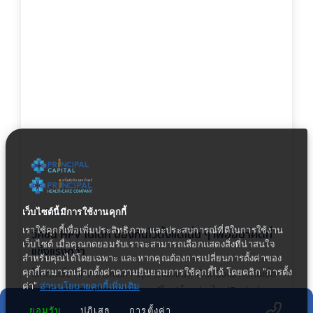
04 ธันวาคม 2568
เว็บไซต์นี้มีการใช้งานคุกกี้
เราใช้คุกกี้เพื่อเพิ่มประสิทธิภาพ และประสบการณ์ที่ดีในการใช้งาน
วัคซีน HPV ในเด็ก ป้องกันไว้ตั้งแต่เนิ่น ๆ เพื่ออนาคตที่
เว็บไซต์ เมื่อคุณกดยอมรับเราจะสามารถเลือกแสดงสิ่งที่น่าสนใจ
แข็งแรงกว่า
สำหรับคุณได้โดยเฉพาะ และหากคุณต้องการเปลี่ยนการตั้งค่าของ
คุกกี้สามารถเลือกตั้งค่าความยินยอมการใช้คุกกี้ได้ โดยคลิก "การตั้ง
โรคติดเชื้อ HPV (Human Papillomavirus) เป็นหนึ่งในการติดเชื้อ
ค่า"
อ่านนโยบายคุกกี้เพิ่มเติม
ไวรัสที่พบได้บ่อยที่สุดในวัยรุ่นและผู้ใหญ่ โดยส่วนใหญ่ติดต่อผ่าน
การสัมผัสทางผิวหนังหรือทางเพศสัมพันธ์ แม้การติดเชื้อส่วนมาก
ยอมรับ
ปฏิเสธ
การตั้งค่า