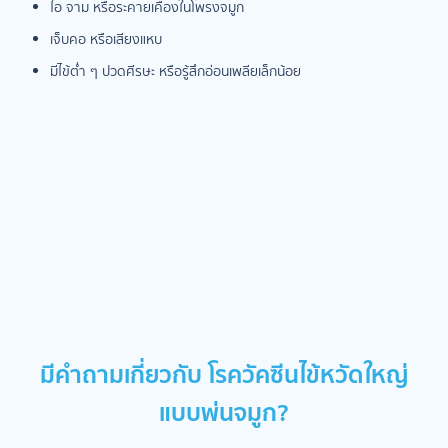
ไอ จาม หรือระคายเคืองในโพรงจมูก
เจ็บคอ หรือเสียงแหบ
มีไข้ต่ำ ๆ ปวดศีรษะ หรือรู้สึกอ่อนเพลียเล็กน้อย
มีคำถามเกี่ยวกับ โรควัคซีนไข้หวัดใหญ่
แบบพ่นจมูก?