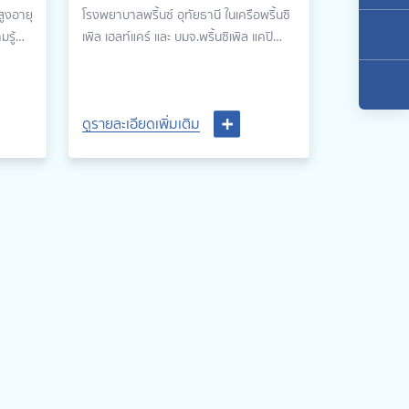
ก่ผู้
ภาพผู้ป่วยโรคไม่ติดต่อเรื้อรัง
สูงอายุ
โรงพยาบาลพริ้นซ์ อุทัยธานี ในเครือพริ้นซิ
NCDs Clinic”
รู้
เพิล เฮลท์แคร์ และ บมจ.พริ้นซิเพิล แคปิ
ราวลัย
ตอล จำกัด (มหาชน) หรือ PRINC ได้จัด
งาน Grand Opening เปิดศูนย์ส่งเสริมสุข
ภาพผู้ป่วยโรคไม่ติดต่อเรื้อรัง NCDs Clinic
ดูรายละเอียดเพิ่มเติม
ดูรายละเอียดเพิ่มเติม