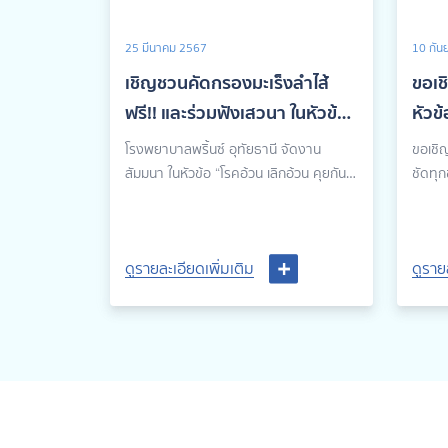
25 มีนาคม 2567
10 กัน
เชิญชวนคัดกรองมะเร็งลำไส้
ขอเช
ฟรี!! และร่วมฟังเสวนา ในหัวข้อ
หัวข้
“ กินเปลี่ยนชีวิต พิชิตมะเร็งลำไส้
การต
โรงพยาบาลพริ้นซ์ อุทัยธานี จัดงาน
ขอเชิญ
โมแ
สัมมนา ในหัวข้อ “โรคอ้วน เลิกอ้วน คุยกัน
ชัดทุก
ได้”
ด้วยแ
ดูรายละเอียดเพิ่มเติม
ดูรายละเอียดเพิ่มเติม
ดูราย
ดูราย