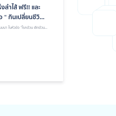
งลำไส้ ฟรี!! และ
 “ กินเปลี่ยนชีวิต
มมนา ในหัวข้อ “โรคอ้วน เลิกอ้วน