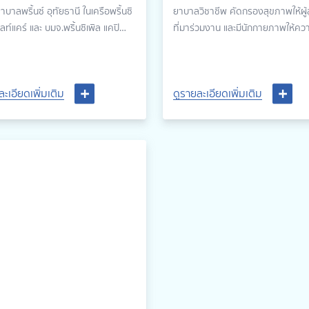
จัดกิจกรรมคัดกรองสุขภาพแ
บาลพริ้นซ์ อุทัยธานี ในเครือพริ้นซิ
ยาบาลวิชาชีพ คัดกรองสุขภาพให้ผู้
สูงอายุ
ฮลท์แคร์ และ บมจ.พริ้นซิเพิล แคปิ
ที่มาร่วมงาน และมีนักกายภาพให้ความ
ำกัด (มหาชน) หรือ PRINC ได้จัด
เบื้องต้นให้แก่ผู้สูงอายุ โดย พญ.วัช
องครบรอบ 4 ปี โรงพยาบาลพริ้นซ์
วัฒนลีลารัตน์
านี
ละเอียดเพิ่มเติม
ละเอียดเพิ่มเติม
ดูรายละเอียดเพิ่มเติม
ดูรายละเอียดเพิ่มเติม