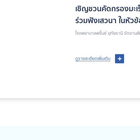
เชิญชวนคัดกรองมะเร็
ร่วมฟังเสวนา ในหัวข้อ
พิชิตมะเร็งลำไส้
โรงพยาบาลพริ้นซ์ อุทัยธานี จัดงานสั
คุยกันได้”
ดูรายละเอียดเพิ่มเติม