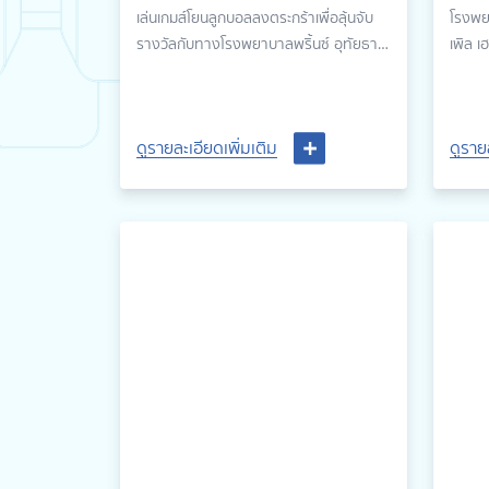
กิจกรรมวันเด็กแห่งชาติ
เล่นเกมส์โยนลูกบอลลงตระกร้าเพื่อลุ้นจับ
โรงพยา
รางวัลกับทางโรงพยาบาลพริ้นซ์ อุทัยธานี
เพิล เ
เพื่อลุ้นรับของรางวัลมากมาย
ตอล จ
งานฉล
อุทัยธ
ดูรายละเอียดเพิ่มเติม
ดูรายละเอียดเพิ่มเติม
ดูราย
ดูราย