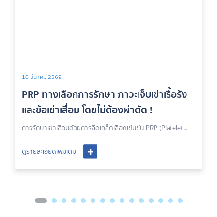
9
08 มกราคม 2569
ือกการรักษา ภาวะเจ็บเข่าเรื้อรัง
ริดสีดวงทวาร
เสื่อม โดยไม่ต้องผ่าตัด !
ไป
สื่อมด้วยการฉีดเกล็ดเลือดเข้มข้น PRP (Platelet
ริดสีดวงทวารคือ ภ
 เป็นวิธีการทางการแพทย์ที่ใช้ในการช่วยลดอาการ
ลำไส้ใหญ่ตรงโป่งพ
ุงสภาพของเข่าที่มีปัญหาเสื่อมสภาพ โดย PRP
ิ่มเติม
สูงขึ้น เช่น การเบ่
ดูรายละเอียดเพิ่มเติ